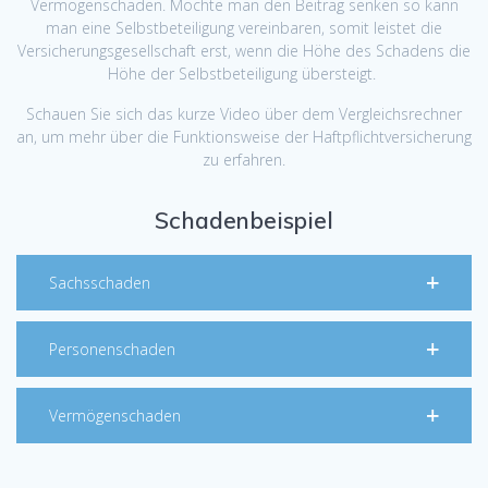
Vermögenschäden. Möchte man den Beitrag senken so kann
man eine Selbstbeteiligung vereinbaren, somit leistet die
Versicherungsgesellschaft erst, wenn die Höhe des Schadens die
Höhe der Selbstbeteiligung übersteigt.
Schauen Sie sich das kurze Video über dem Vergleichsrechner
an, um mehr über die Funktionsweise der Haftpflichtversicherung
zu erfahren.
Schadenbeispiel
Sachsschaden
Personenschaden
Vermögenschaden